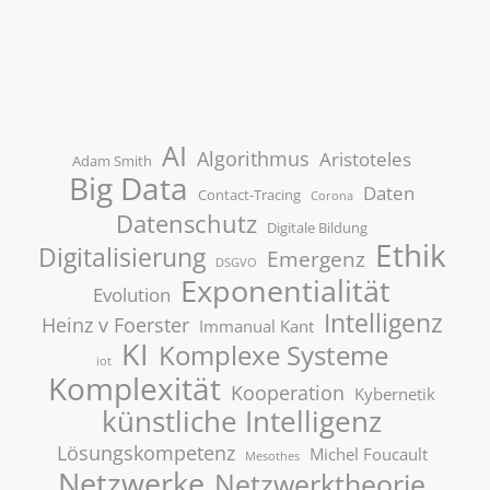
AI
Algorithmus
Aristoteles
Adam Smith
Big Data
Daten
Contact-Tracing
Corona
Datenschutz
Digitale Bildung
Ethik
Digitalisierung
Emergenz
DSGVO
Exponentialität
Evolution
Intelligenz
Heinz v Foerster
Immanual Kant
KI
Komplexe Systeme
iot
Komplexität
Kooperation
Kybernetik
künstliche Intelligenz
Lösungskompetenz
Michel Foucault
Mesothes
Netzwerke
Netzwerktheorie