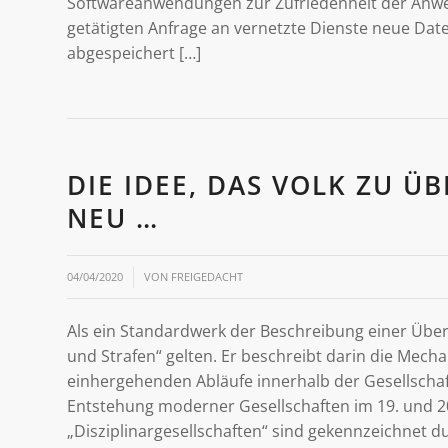
Softwareanwendungen zur Zufriedenheit der Anwen
getätigten Anfrage an vernetzte Dienste neue Date
abgespeichert […]
DIE IDEE, DAS VOLK ZU Ü
NEU …
/
04/04/2020
VON
FREIGEDACHT
Als ein Standardwerk der Beschreibung einer Übe
und Strafen“ gelten. Er beschreibt darin die Mech
einhergehenden Abläufe innerhalb der Gesellschaft
Entstehung moderner Gesellschaften im 19. und 20
„Disziplinargesellschaften“ sind gekennzeichnet d