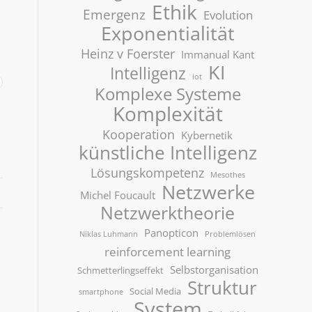
Ethik
Emergenz
Evolution
Exponentialität
Heinz v Foerster
Immanual Kant
KI
Intelligenz
iot
Komplexe Systeme
Komplexität
Kooperation
Kybernetik
künstliche Intelligenz
Lösungskompetenz
Mesothes
Netzwerke
Michel Foucault
Netzwerktheorie
Panopticon
Niklas Luhmann
Problemlösen
reinforcement learning
Selbstorganisation
Schmetterlingseffekt
Struktur
Social Media
smartphone
System