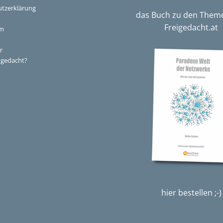
tzerklärung
das Buch zu den Them
Freigedacht.at
um
r
i gedacht?
hier bestellen ;-)