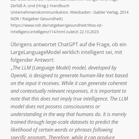
Zerfaß A. und (Hrsg.): Handbuch
Unternehmenskommunikation. Wiesbaden : Gabler Verlag, 2014
NDR / Ratgeber Gesundheit)
https://www.ndr.de/ratgeber/gesundheit/Was-ist-
Intelligenz,intelligenz114.html zuletzt 22.10.2023
Übrigens antwortet ChatGPT auf die Frage, ob ein
LargeLanguageModel wirklich intelligent sei, mit
folgender Antwort:
„
The LLM (Language Model) model, developed by
OpenAI, is designed to generate human-like text based
on the input it receives. While it can generate coherent
and contextually relevant responses, it is important to
note that this does not imply true intelligence. The LLM
model does not possess consciousness or
understanding in the way that humans do. It is merely
trained through large-scale datasets to predict the
likelihood of certain words or phrases following
specific prompts. Therefore, while it can produce