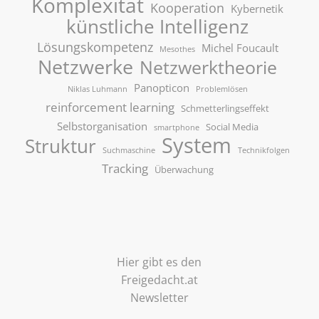
Komplexität
Kooperation
Kybernetik
künstliche Intelligenz
Lösungskompetenz
Michel Foucault
Mesothes
Netzwerke
Netzwerktheorie
Panopticon
Niklas Luhmann
Problemlösen
reinforcement learning
Schmetterlingseffekt
Selbstorganisation
Social Media
smartphone
System
Struktur
Suchmaschine
Technikfolgen
Tracking
Überwachung
Hier gibt es den
Freigedacht.at
Newsletter