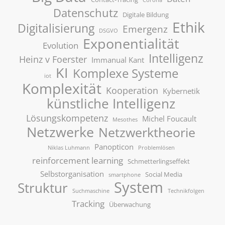
Corona
Datenschutz
Digitale Bildung
Ethik
Digitalisierung
Emergenz
DSGVO
Exponentialität
Evolution
Intelligenz
Heinz v Foerster
Immanual Kant
KI
Komplexe Systeme
iot
Komplexität
Kooperation
Kybernetik
künstliche Intelligenz
Lösungskompetenz
Michel Foucault
Mesothes
Netzwerke
Netzwerktheorie
Panopticon
Niklas Luhmann
Problemlösen
reinforcement learning
Schmetterlingseffekt
Selbstorganisation
Social Media
smartphone
System
Struktur
Suchmaschine
Technikfolgen
Tracking
Überwachung