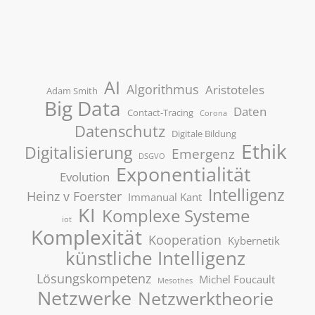
AI
Algorithmus
Aristoteles
Adam Smith
Big Data
Daten
Contact-Tracing
Corona
Datenschutz
Digitale Bildung
Ethik
Digitalisierung
Emergenz
DSGVO
Exponentialität
Evolution
Intelligenz
Heinz v Foerster
Immanual Kant
KI
Komplexe Systeme
iot
Komplexität
Kooperation
Kybernetik
künstliche Intelligenz
Lösungskompetenz
Michel Foucault
Mesothes
Netzwerke
Netzwerktheorie