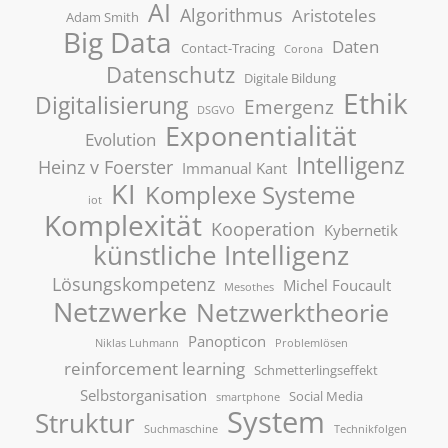
AI
Algorithmus
Aristoteles
Adam Smith
Big Data
Daten
Contact-Tracing
Corona
Datenschutz
Digitale Bildung
Ethik
Digitalisierung
Emergenz
DSGVO
Exponentialität
Evolution
Intelligenz
Heinz v Foerster
Immanual Kant
KI
Komplexe Systeme
iot
Komplexität
Kooperation
Kybernetik
künstliche Intelligenz
Lösungskompetenz
Michel Foucault
Mesothes
Netzwerke
Netzwerktheorie
Panopticon
Niklas Luhmann
Problemlösen
reinforcement learning
Schmetterlingseffekt
Selbstorganisation
Social Media
smartphone
System
Struktur
Suchmaschine
Technikfolgen