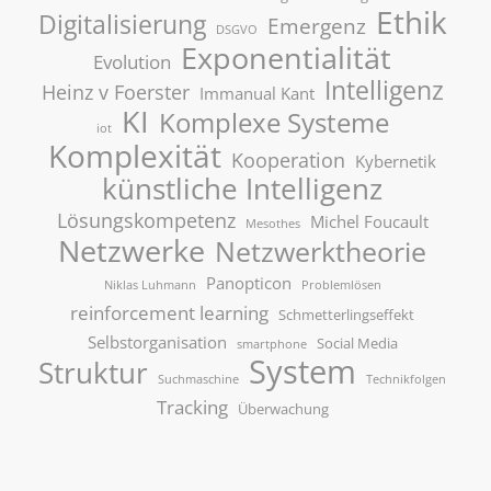
Ethik
Digitalisierung
Emergenz
DSGVO
Exponentialität
Evolution
Intelligenz
Heinz v Foerster
Immanual Kant
KI
Komplexe Systeme
iot
Komplexität
Kooperation
Kybernetik
künstliche Intelligenz
Lösungskompetenz
Michel Foucault
Mesothes
Netzwerke
Netzwerktheorie
Panopticon
Niklas Luhmann
Problemlösen
reinforcement learning
Schmetterlingseffekt
Selbstorganisation
Social Media
smartphone
System
Struktur
Suchmaschine
Technikfolgen
Tracking
Überwachung