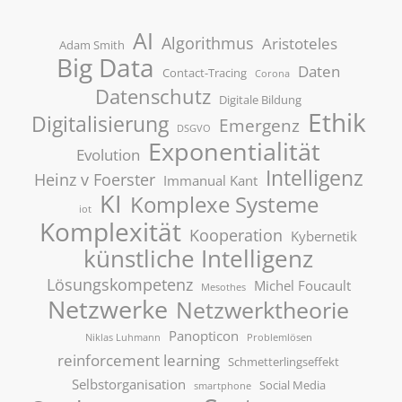
AI
Algorithmus
Aristoteles
Adam Smith
Big Data
Daten
Contact-Tracing
Corona
Datenschutz
Digitale Bildung
Ethik
Digitalisierung
Emergenz
DSGVO
Exponentialität
Evolution
Intelligenz
Heinz v Foerster
Immanual Kant
KI
Komplexe Systeme
iot
Komplexität
Kooperation
Kybernetik
künstliche Intelligenz
Lösungskompetenz
Michel Foucault
Mesothes
Netzwerke
Netzwerktheorie
Panopticon
Niklas Luhmann
Problemlösen
reinforcement learning
Schmetterlingseffekt
Selbstorganisation
Social Media
smartphone